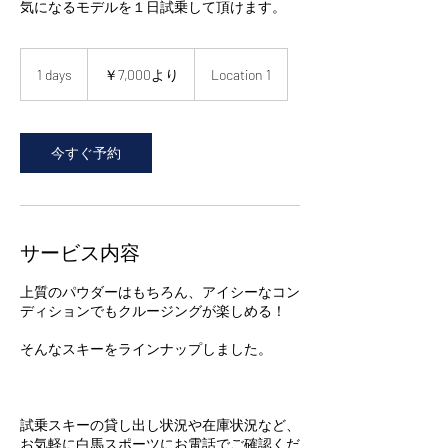
気になるモデルを１日試乗して頂けます。
7,000
円
1 days
1
￥7,000より
Location 1
よ
d
り
a
y
今すぐ予約
サービス内容
上質のパウダーはもちろん、アイシーなコン
ディションでもクルージングが楽しめる！
そんなスキーをラインナップしました。
​試乗スキーの貸し出し状況や在庫状況など、
お気軽に白馬スポーツにお電話でご確認くだ