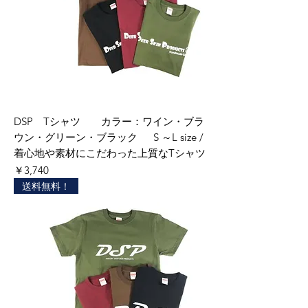
DSP Tシャツ カラー：ワイン・ブラ
ウン・グリーン・ブラック S ～L size /
着心地や素材にこだわった上質なTシャツ
価格
￥3,740
送料無料！