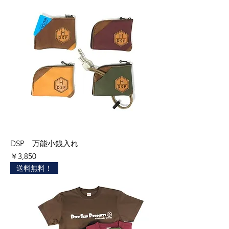
DSP 万能小銭入れ
価格
￥3,850
送料無料！