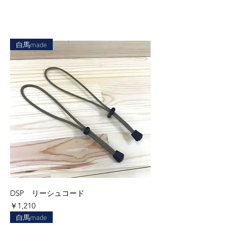
白馬made
DSP リーシュコード
価格
￥1,210
白馬made