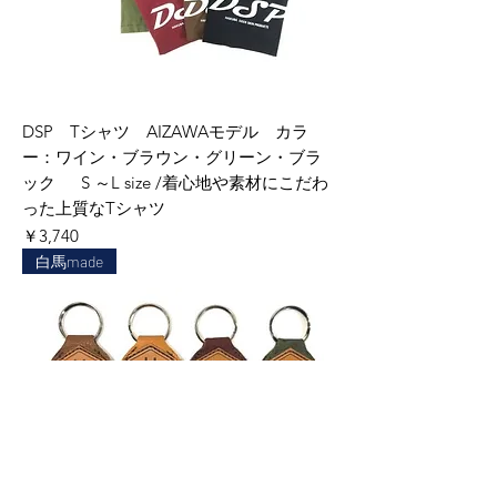
DSP Tシャツ AIZAWAモデル カラ
ー：ワイン・ブラウン・グリーン・ブラ
ック S ～L size /着心地や素材にこだわ
った上質なTシャツ
価格
￥3,740
白馬made