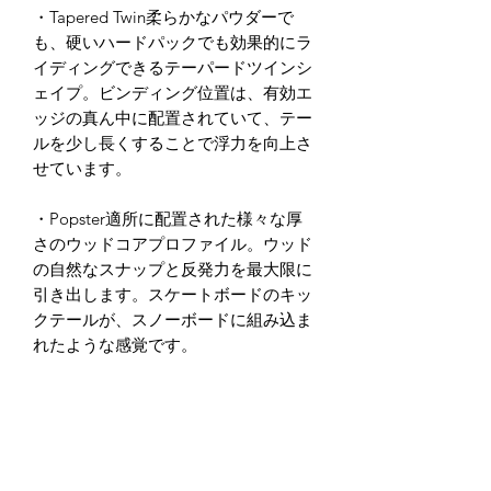
・Tapered Twin柔らかなパウダーで
も、硬いハードパックでも効果的にラ
イディングできるテーパードツインシ
ェイプ。ビンディング位置は、有効エ
ッジの真ん中に配置されていて、テー
ルを少し長くすることで浮力を向上さ
せています。
・Popster適所に配置された様々な厚
さのウッドコアプロファイル。ウッド
の自然なスナップと反発力を最大限に
引き出します。スケートボードのキッ
クテールが、スノーボードに組み込ま
れたような感覚です。
・Sinteredスタンダードなシンタード
ベース素材の滑走面。丈夫な滑走面と
優秀なワックス浸透力で、品質と滑り
の適切なバランスを実現しています。