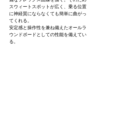
スウィートスポットが広く、乗る位置
に神経質にならなくても簡単に曲がっ
てくれる。
安定感と操作性を兼ね備えたオールラ
ウンドボードとしての性能を備えてい
る。
19-20モデルはCTシリーズの細分化に
ともない、アイテムことの性格を明確
するために基本となるCTのフレックス
の再調整をした。
TECHNOLOGIES
芯 材：
NVコア ＊CT-KD132 は3S
補強材：
グラスファイバー + イザナ
スR／