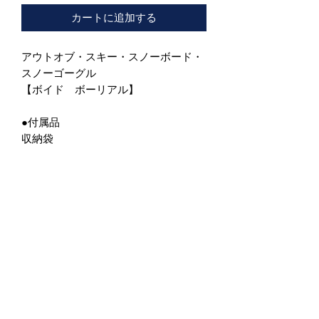
カートに追加する
アウトオブ・スキー・スノーボード・
スノーゴーグル
【ボイド ボーリアル】
●付属品
収納袋
●特徴
フレームレス・フラットレンズ採用で
クールな印象のモデル。
また、曇り難い事も特徴でEU圏でのア
ンチフォグテストでは合格基準は8秒
以上となっているが、OUT OFは77秒
という驚くべき数値を記録している。
アジアンフィット。
レンズ:Green MCI