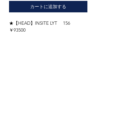
カートに追加する
★【HEAD】INSITE LYT 156
￥93500
ヘッド・インサイト
ハイブリッドキャンバー
フレックス 5
■シェイプ：ツイン
■形状：Hybrid Camber
新しいINCITELYTは、私達をスノーボ
ードの原点に立ち返らせてくれる。
パワフルなカービングとエネルギッシ
ュなグラウンドトリックに最適なクラ
シックキャンバーボードは、全ての動
きに高い精度で反応する構造に設計さ
れている。
柔軟性と操作性を提供するこのボード
は、最高のパフォーマンスを求めるラ