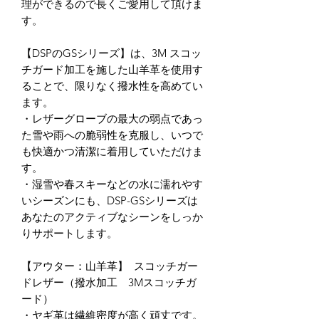
理ができるので長くご愛用して頂けま
す。
【DSPのGSシリーズ】は、3M スコッ
チガード加工を施した山羊革を使用す
ることで、限りなく撥水性を高めてい
ます。
・レザーグローブの最大の弱点であっ
た雪や雨への脆弱性を克服し、いつで
も快適かつ清潔に着用していただけま
す。
・湿雪や春スキーなどの水に濡れやす
いシーズンにも、DSP-GSシリーズは
あなたのアクティブなシーンをしっか
りサポートします。
【アウター：山羊革】 スコッチガー
ドレザー（撥水加工 3Mスコッチガ
ード）
・ヤギ革は繊維密度が高く頑丈です。