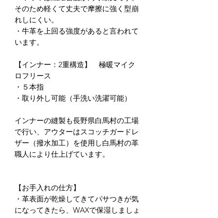
そのため軽くて丈夫で摩擦に強く型崩
れしにくい。
・牛革を上回る強度があると言われて
います。
【インナー：2重構造】 極暖マイク
ロフリース
・５本指
・取り外し可能（手洗い洗濯可能）
インナーの縫製も長野県白馬村の工場
で行い、アウターはスコッチガードレ
ザー（撥水加工）を使用し白馬村の革
職人により仕上げています。
【お手入れの仕方】
・革表面が乾燥してきてパサつきが気
になってきたら、WAXで保湿しましょ