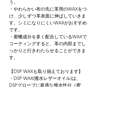
う。
・やわらかい布の先に革用のWAXをつ
け、少しずつ革表面に伸ばしていきま
す。シミになりにくいWAXがおすすめ
です。
・蜜蠟成分を多く配合しているWAXで
コーティングすると、革の内部までし
っかりと行きわたらせることができま
す。
【DSP WAXも取り揃えております】
・DSP WAX(撥水レザーオイル)は、
DSPグローブに最適な撥水性分（蜜
蠟）を配合したレザーワックスです。
・天然原料のみ使用したオリジナルの
革専用、高品質ワックスです。伸び・
浸透・保護のバランスを良く配合した
保護クリームです。
・また石油系の有害な成分は一切含ま
れておらず、天然原料のみを使用して