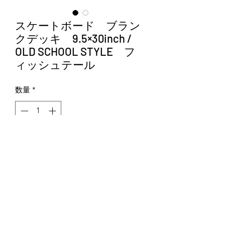
スケートボード ブラン
クデッキ 9.5×30inch /
OLD SCHOOL STYLE フ
ィッシュテール
数量
*
カートに追加する
・デッキ カナディアンメープ
ル 7-PLY スワローテール オール
ドスクール
その他、スケートボードパーツを取り